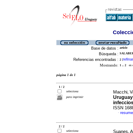
Colecció
Base de datos :
article
Búsqueda :
SALABER
Referencias encontradas :
refina
2
[
Mostrando:
1 .. 2
en el
página 1 de 1
1 / 2
selecciona
Macchi, Va
Uruguay:
para imprimir
infeccio
ISSN 168
resume
·
2 / 2
selecciona
Suanes, Al