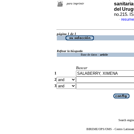
sanitari
para imprimir
del Uru
no.215. I
resume
·
página 1 de 1
Refinar la búsqueda
Base de datos :
article
Buscar
1
2
3
Search engin
BIREME/OPS/OMS - Centro Latinoameri