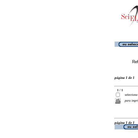
Ref
página 1 de 1
1 / 1
selecciona
para impr
página 1 de 1