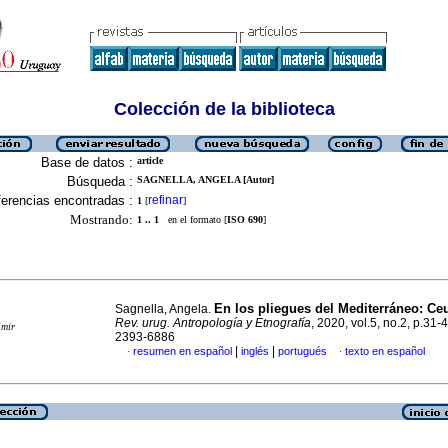
Colección de la biblioteca
Base de datos :
article
Búsqueda :
SAGNELLA, ANGELA [Autor]
erencias encontradas :
refinar
1
[
]
Mostrando:
1 .. 1
en el formato [
ISO 690
]
En los pliegues del Mediterráneo: Ceu
Sagnella, Angela.
Rev. urug. Antropología y Etnografía
, 2020, vol.5, no.2, p.31-
imir
2393-6886
|
|
resumen en español
inglés
portugués
texto en español
·
·