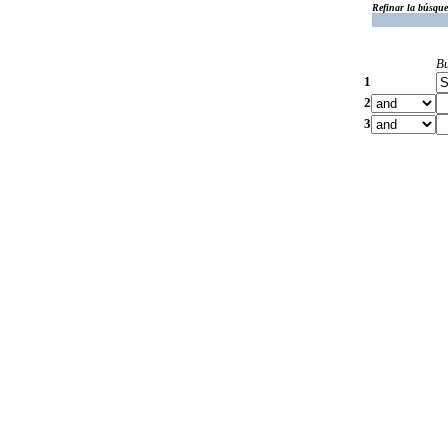
Refinar la búsqu
B
1
2
3