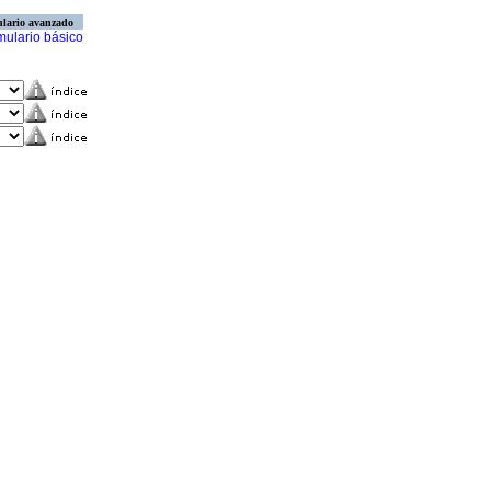
lario avanzado
mulario básico