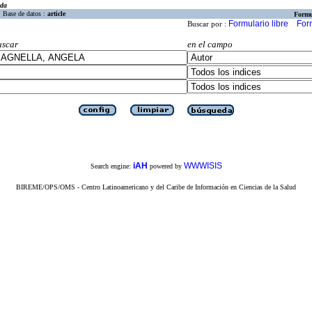
eda
Base de datos :
article
Formu
Formulario libre
For
Buscar por :
uscar
en el campo
iAH
WWWISIS
Search engine:
powered by
BIREME/OPS/OMS - Centro Latinoamericano y del Caribe de Información en Ciencias de la Salud