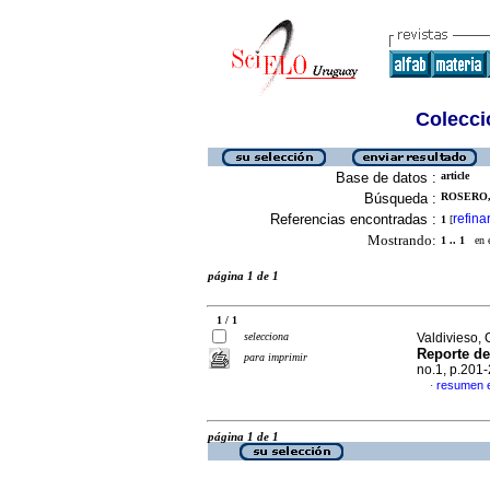
Colecció
Base de datos :
article
Búsqueda :
ROSERO,
Referencias encontradas :
refina
1
[
Mostrando:
1 .. 1
en el
página 1 de 1
1 / 1
selecciona
Valdivieso,
Reporte d
para imprimir
no.1, p.201
resumen 
·
página 1 de 1