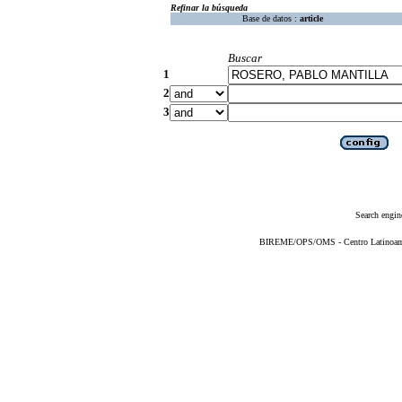
Refinar la búsqueda
Base de datos :
article
Buscar
1
2
3
Search engin
BIREME/OPS/OMS - Centro Latinoameri