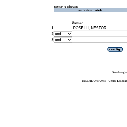
Refinar la búsqueda
Base de datos :
article
Buscar
1
2
3
Search engin
BIREME/OPS/OMS - Centro Latinoameri