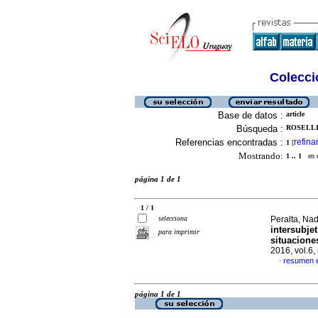
Colecció
Base de datos :
article
Búsqueda :
ROSELLI,
Referencias encontradas :
refina
1
[
Mostrando:
1 .. 1
en el
página 1 de 1
1 / 1
selecciona
Peralta, Nad
intersubjet
para imprimir
situacione
2016, vol.6
resumen 
·
página 1 de 1