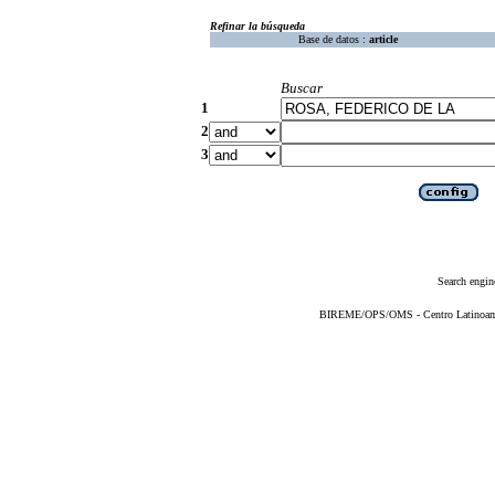
Refinar la búsqueda
Base de datos :
article
Buscar
1
2
3
Search engin
BIREME/OPS/OMS - Centro Latinoameri