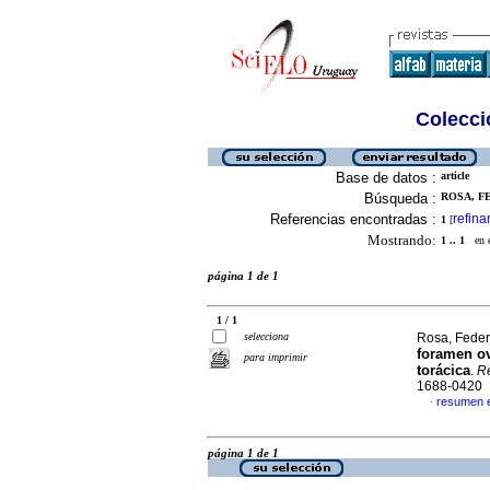
Colecció
Base de datos :
article
Búsqueda :
ROSA, FE
Referencias encontradas :
refina
1
[
Mostrando:
1 .. 1
en el
página 1 de 1
1 / 1
selecciona
Rosa, Feder
foramen ov
para imprimir
torácica
.
Re
1688-0420
resumen 
·
página 1 de 1