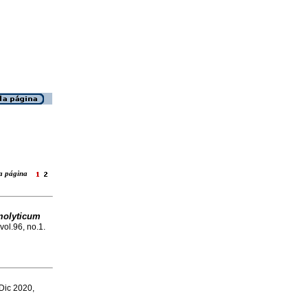
 la página
molyticum
 vol.96, no.1.
 Dic 2020,