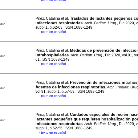
Traslados de lactantes pequeños c
Pírez, Catalina et al.
infecciones respiratorias
.
Arch. Pediatr. Urug.
, Dic 2020, v
imir
suppl.1, p.62-63. ISSN 1688-1249
texto en español
·
Medidas de prevención de infeccio
Pírez, Catalina et al.
intrahospitalarias
.
Arch. Pediatr. Urug.
, Dic 2020, vol.91, su
imir
61. ISSN 1688-1249
texto en español
·
Prevención de infecciones intrahosp
Pírez, Catalina et al.
Agentes de infecciones respiratorias
.
Arch. Pediatr. Urug
imir
vol.91, suppl.1, p.57-59. ISSN 1688-1249
texto en español
·
Cuidados especiales de recién naci
Pírez, Catalina et al.
lactantes pequeños que requieren hospitalización po
imir
infecciones respiratorias
.
Arch. Pediatr. Urug.
, Dic 2020, v
suppl.1, p.52-56. ISSN 1688-1249
texto en español
·