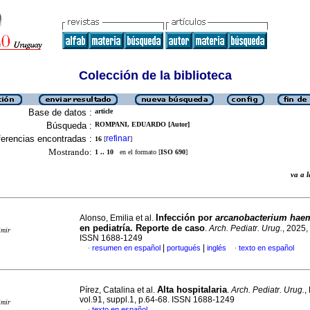
Colección de la biblioteca
Base de datos :
article
Búsqueda :
ROMPANI, EDUARDO [Autor]
erencias encontradas :
refinar
16
[
]
Mostrando:
1 .. 10
en el formato [
ISO 690
]
va a
Infección por
arcanobacterium hae
Alonso, Emilia et al.
en pediatría. Reporte de caso
.
Arch. Pediatr. Urug.
, 2025,
imir
ISSN 1688-1249
|
|
resumen en español
portugués
inglés
texto en español
·
·
Alta hospitalaria
Pírez, Catalina et al.
.
Arch. Pediatr. Urug.
,
vol.91, suppl.1, p.64-68. ISSN 1688-1249
imir
texto en español
·