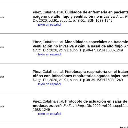
Cuidados de enfermería en pacient
Pírez, Catalina et al.
oxígeno de alto flujo y ventilación no invasiva
.
Arch. P
imir
Dic 2020, vol.91, suppl.1, p.48-51. ISSN 1688-1249
texto en español
·
Modalidades especiales de tratamie
Pírez, Catalina et al.
ventilación no invasiva y cánula nasal de alto flujo
.
Ar
imir
Urug.
, Dic 2020, vol.91, suppl.1, p.40-47. ISSN 1688-1249
texto en español
·
Fisioterapia respiratoria en el trat
Pírez, Catalina et al.
niños con infecciones respiratorias agudas bajas
.
Arch
imir
Urug.
, Dic 2020, vol.91, suppl.1, p.38-39. ISSN 1688-1249
texto en español
·
Protocolo de actuación en salas de
Pírez, Catalina et al.
moderados
.
Arch. Pediatr. Urug.
, Dic 2020, vol.91, suppl.1,
imir
1688-1249
texto en español
·
va a