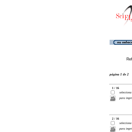
Ref
página 1 de 2
1 / 16
selecciona
para impr
2 / 16
selecciona
para impr