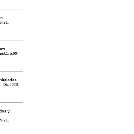
on
ol.91,
nes
ppl.1, p.60-
italarias.
.
, Dic 2020,
dos y
r
ol.91,