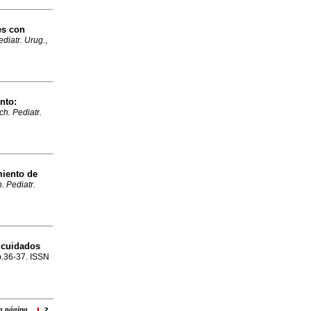
es con
ediatr. Urug.
,
nto:
ch. Pediatr.
amiento de
. Pediatr.
 cuidados
 p.36-37. ISSN
 la página