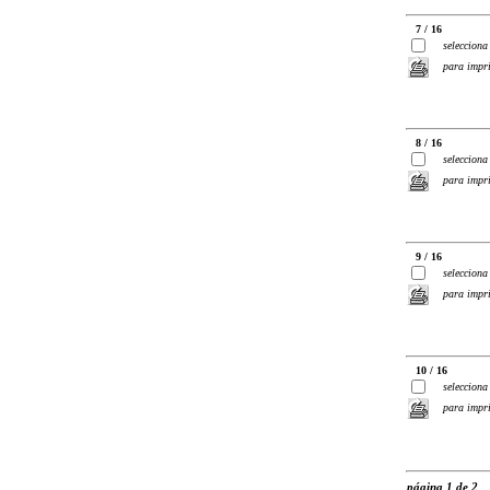
7 / 16
selecciona
para impr
8 / 16
selecciona
para impr
9 / 16
selecciona
para impr
10 / 16
selecciona
para impr
página 1 de 2