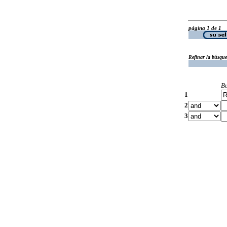
página 1 de 1
Refinar la búsqu
B
1
2
3