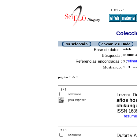
Colecció
Base de datos :
article
Búsqueda :
RODRIGU
Referencias encontradas :
refina
3
[
Mostrando:
1 .. 3
en el
página 1 de 1
1 / 3
selecciona
Lovera, Do
años hos
para imprimir
chikung
ISSN 168
resume
·
2 / 3
selecciona
Dufort y Á