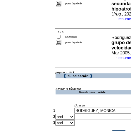
secundar
para imprimir
hipoatrof
Urug.
, 20
resume
·
3 / 3
selecciona
Rodríguez
grupo d
para imprimir
velocid
Mar 2005,
resume
·
página 1 de 1
Refinar la búsqueda
Base de datos :
article
Buscar
1
2
3