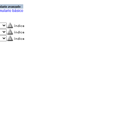
lario avanzado
mulario básico