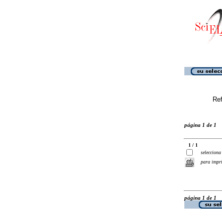
Ref
página 1 de 1
1 / 1
selecciona
para impr
página 1 de 1