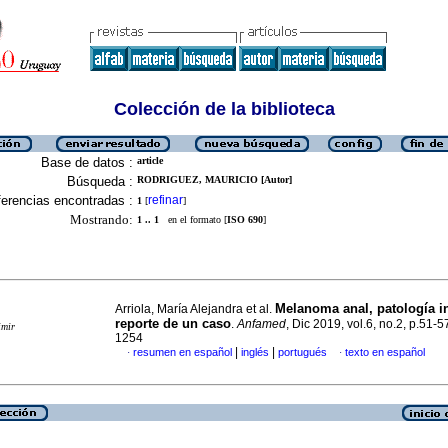
Colección de la biblioteca
Base de datos :
article
Búsqueda :
RODRIGUEZ, MAURICIO [Autor]
erencias encontradas :
refinar
1
[
]
Mostrando:
1 .. 1
en el formato [
ISO 690
]
Melanoma anal, patología in
Arriola, María Alejandra et al.
reporte de un caso
.
Anfamed
, Dic 2019, vol.6, no.2, p.51-
imir
1254
|
|
resumen en español
inglés
portugués
texto en español
·
·