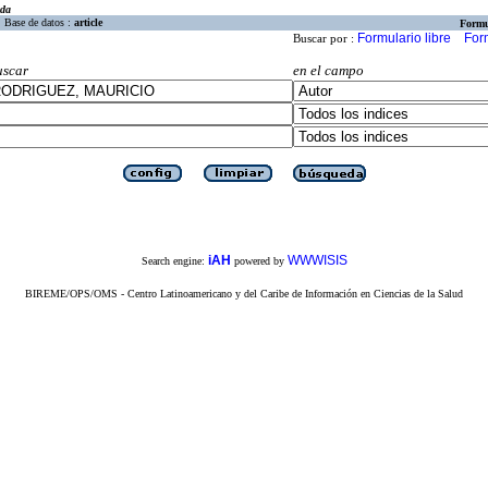
eda
Base de datos :
article
Formu
Formulario libre
For
Buscar por :
uscar
en el campo
iAH
WWWISIS
Search engine:
powered by
BIREME/OPS/OMS - Centro Latinoamericano y del Caribe de Información en Ciencias de la Salud