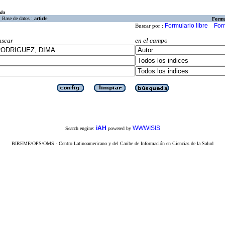
eda
Base de datos :
article
Formu
Formulario libre
For
Buscar por :
uscar
en el campo
iAH
WWWISIS
Search engine:
powered by
BIREME/OPS/OMS - Centro Latinoamericano y del Caribe de Información en Ciencias de la Salud