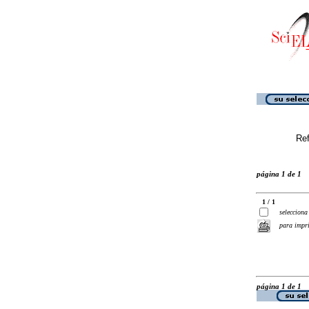
Ref
página 1 de 1
1 / 1
selecciona
para impr
página 1 de 1