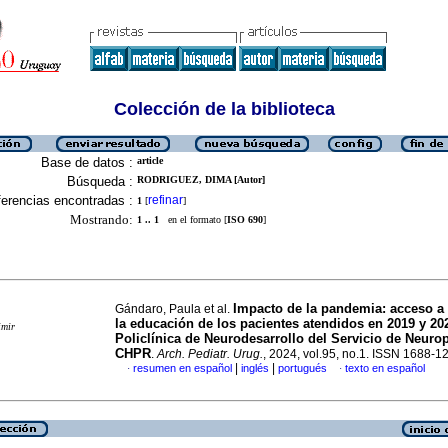
Colección de la biblioteca
Base de datos :
article
Búsqueda :
RODRIGUEZ, DIMA [Autor]
erencias encontradas :
refinar
1
[
]
Mostrando:
1 .. 1
en el formato [
ISO 690
]
Impacto de la pandemia: acceso a 
Gándaro, Paula et al.
la educación de los pacientes atendidos en 2019 y 20
imir
Policlínica de Neurodesarrollo del Servicio de Neurop
CHPR
.
Arch. Pediatr. Urug.
, 2024, vol.95, no.1. ISSN 1688-1
|
|
resumen en español
inglés
portugués
texto en español
·
·