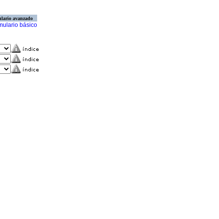
lario avanzado
mulario básico