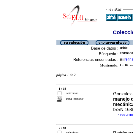
Colecció
Base de datos :
article
Búsqueda :
RODRIGU
Referencias encontradas :
refin
18
[
Mostrando:
1 .. 10
en 
página 1 de 2
1 / 18
selecciona
González-
manejo d
para imprimir
mecánica
ISSN 168
resume
·
2 / 18
selecciona