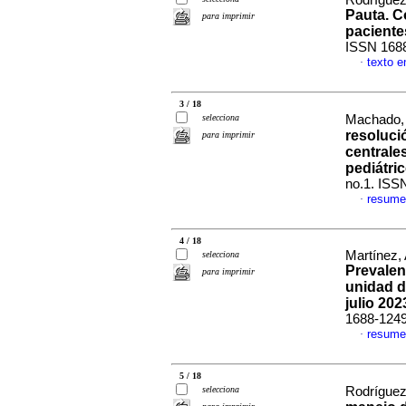
Rodríguez
Pauta. C
para imprimir
pacientes
ISSN 168
texto e
·
3 / 18
selecciona
Machado, 
resoluci
para imprimir
centrale
pediátri
no.1. ISS
resume
·
4 / 18
Martínez,
selecciona
Prevalen
para imprimir
unidad d
julio 202
1688-124
resume
·
5 / 18
selecciona
Rodríguez