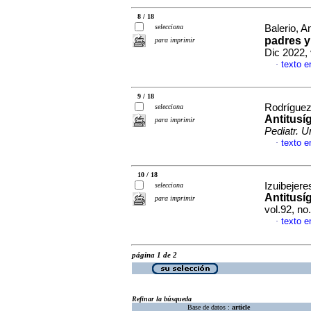
8 / 18
selecciona
Balerio, An
padres y
para imprimir
Dic 2022,
texto e
·
9 / 18
Rodríguez,
selecciona
Antitusí
para imprimir
Pediatr. U
texto e
·
10 / 18
Izuibejere
selecciona
Antitusí
para imprimir
vol.92, n
texto e
·
página 1 de 2
Refinar la búsqueda
Base de datos :
article