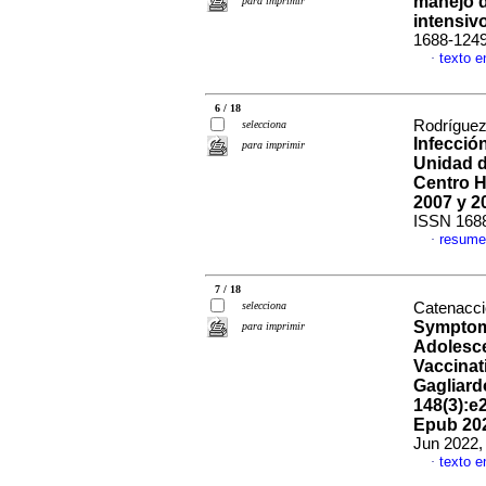
manejo d
para imprimir
intensiv
1688-124
texto e
·
6 / 18
Rodríguez
selecciona
Infecció
para imprimir
Unidad d
Centro H
2007 y 2
ISSN 168
resume
·
7 / 18
selecciona
Catenaccio
Symptoma
para imprimir
Adolesce
Vaccinat
Gagliardo
148(3):e
Epub 202
Jun 2022,
texto e
·