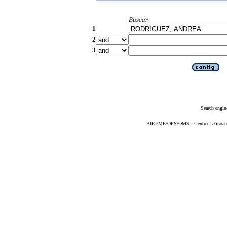
Buscar
1
2
3
Search engin
BIREME/OPS/OMS - Centro Latinoameri