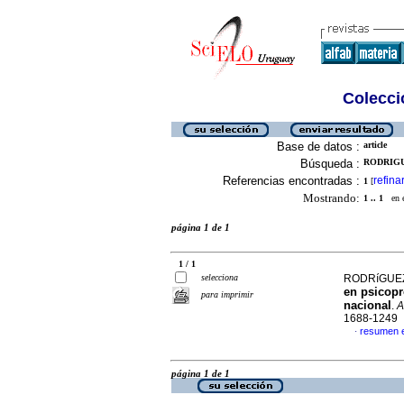
Colecció
Base de datos :
article
Búsqueda :
RODRIGU
Referencias encontradas :
refina
1
[
Mostrando:
1 .. 1
en el
página 1 de 1
1 / 1
selecciona
RODRíGUEZ 
en psicopr
para imprimir
nacional
.
A
1688-1249
resumen 
·
página 1 de 1