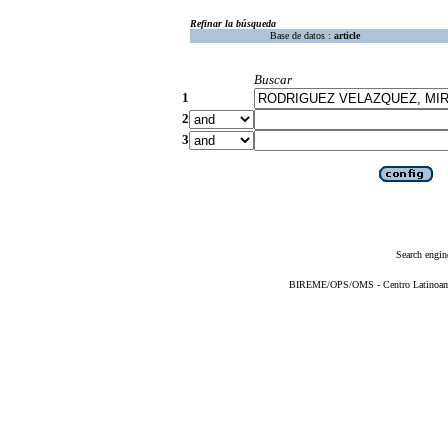
Refinar la búsqueda
Base de datos :
article
Buscar
1
2
3
Search engin
BIREME/OPS/OMS - Centro Latinoameri