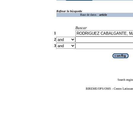
Refinar la búsqueda
Base de datos :
article
Buscar
1
2
3
Search engin
BIREME/OPS/OMS - Centro Latinoameri