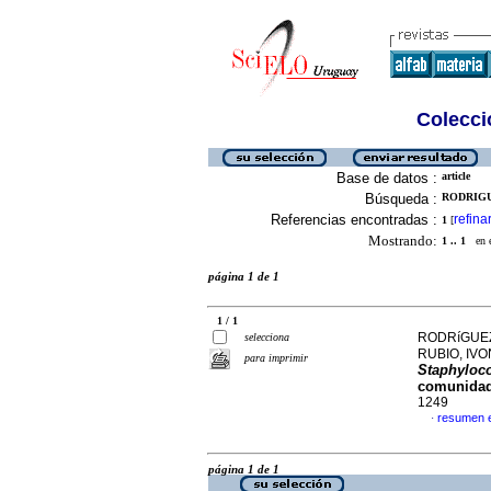
Colecció
Base de datos :
article
Búsqueda :
RODRIGU
Referencias encontradas :
refina
1
[
Mostrando:
1 .. 1
en el
página 1 de 1
1 / 1
RODRíGUEZ
selecciona
RUBIO, IV
para imprimir
Staphyloc
comunida
1249
resumen 
·
página 1 de 1