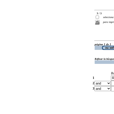
3 / 3
selecciona
para impr
página 1 de 1
Refinar la búsqu
B
1
2
3