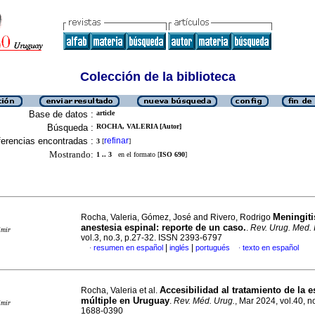
Colección de la biblioteca
Base de datos :
article
Búsqueda :
ROCHA, VALERIA [Autor]
erencias encontradas :
refinar
3
[
]
Mostrando:
1 .. 3
en el formato [
ISO 690
]
Meningiti
Rocha, Valeria, Gómez, José and Rivero, Rodrigo
anestesia espinal: reporte de un caso.
.
Rev. Urug. Med. I
imir
vol.3, no.3, p.27-32. ISSN 2393-6797
|
|
resumen en español
inglés
portugués
texto en español
·
·
Accesibilidad al tratamiento de la e
Rocha, Valeria et al.
múltiple en Uruguay
.
Rev. Méd. Urug.
, Mar 2024, vol.40, n
imir
1688-0390