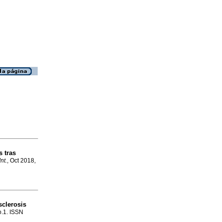
s tras
nt.
, Oct 2018,
sclerosis
o.1. ISSN