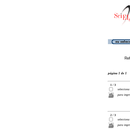
Ref
página 1 de 1
1 / 3
selecciona
para impr
2 / 3
selecciona
para impr