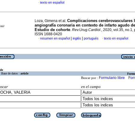
texto en español
·
Complicaciones cerebrovasculares 
Loza, Gimena et al.
angiografía coronaria en contexto de infarto agudo d
imir
Estudio de cohorte
.
Rev.Urug.Cardiol.
, 2020, vol.35, no.1,
ISSN 1688-0420
|
|
resumen en español
inglés
portugués
texto en español
·
·
eda
Base de datos :
article
Formu
Formulario libre
For
Buscar por :
uscar
en el campo