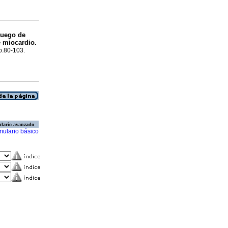
luego de
e miocardio.
 p.80-103.
lario avanzado
mulario básico