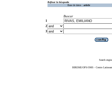
Refinar la búsqueda
Base de datos :
article
Buscar
1
2
3
Search engin
BIREME/OPS/OMS - Centro Latinoameri