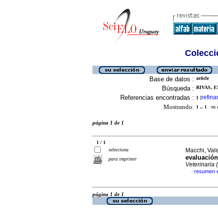
Colecció
Base de datos :
article
Búsqueda :
RIVAS, E
Referencias encontradas :
refina
1
[
Mostrando:
1 .. 1
en el
página 1 de 1
1 / 1
selecciona
Macchi, Vale
evaluación
para imprimir
Veterinaria 
resumen 
·
página 1 de 1