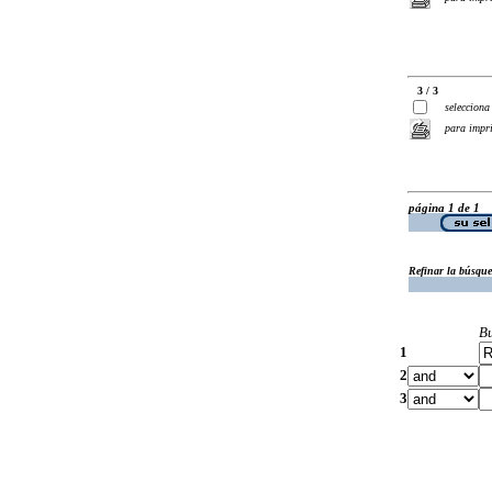
3 / 3
selecciona
para impr
página 1 de 1
Refinar la búsqu
B
1
2
3