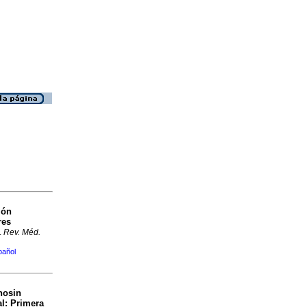
ión
res
.
Rev. Méd.
pañol
nosin
al
:
Primera