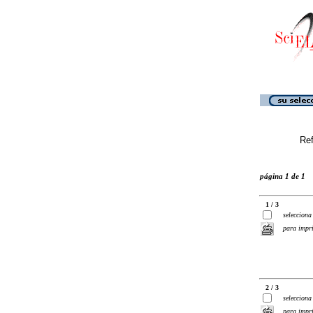
Ref
página 1 de 1
1 / 3
selecciona
para impr
2 / 3
selecciona
para impr