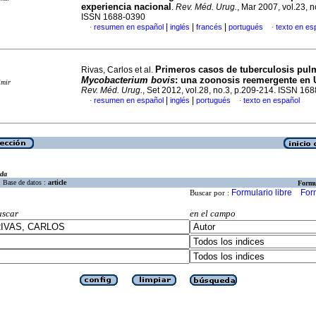
experiencia nacional
.
Rev. Méd. Urug.
, Mar 2007, vol.23, n
ISSN 1688-0390
|
|
|
resumen en español
inglés
francés
portugués
texto en es
·
·
Primeros casos de tuberculosis pul
Rivas, Carlos et al.
Mycobacterium bovis
: una zoonosis reemergente en
imir
Rev. Méd. Urug.
, Set 2012, vol.28, no.3, p.209-214. ISSN 16
|
|
resumen en español
inglés
portugués
texto en español
·
·
eda
Base de datos :
article
Formu
Formulario libre
For
Buscar por :
uscar
en el campo