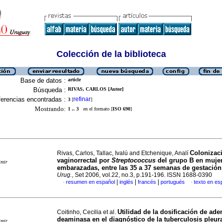
Colección de la biblioteca
Base de datos :
article
Búsqueda :
RIVAS, CARLOS [Autor]
erencias encontradas :
refinar
3
[
]
Mostrando:
1 .. 3
en el formato [
ISO 690
]
Colonizac
Rivas, Carlos, Tallac, Ivalú and Etchenique, Analí
vaginorrectal por
Streptococcus
del grupo B en muje
imir
embarazadas, entre las 35 a 37 semanas de gestación
Urug.
, Set 2006, vol.22, no.3, p.191-196. ISSN 1688-0390
|
|
|
resumen en español
inglés
francés
portugués
texto en es
·
·
Utilidad de la dosificación de ade
Coitinho, Cecilia et al.
deaminasa en el diagnóstico de la tuberculosis pleur
imir