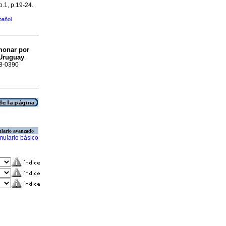
o.1, p.19-24.
pañol
monar por
 Uruguay
.
88-0390
lario avanzado
mulario básico