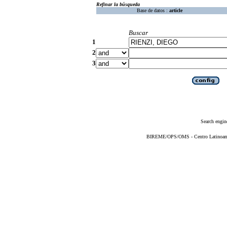
Refinar la búsqueda
Base de datos :
article
Buscar
1
2
3
Search engin
BIREME/OPS/OMS - Centro Latinoameri