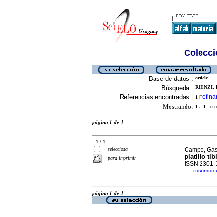
Colecció
Base de datos :
article
Búsqueda :
RIENZI, 
Referencias encontradas :
refina
1
[
Mostrando:
1 .. 1
en el
página 1 de 1
1 / 1
selecciona
Campo, Gast
platillo ti
para imprimir
ISSN 2301-
resumen 
·
página 1 de 1