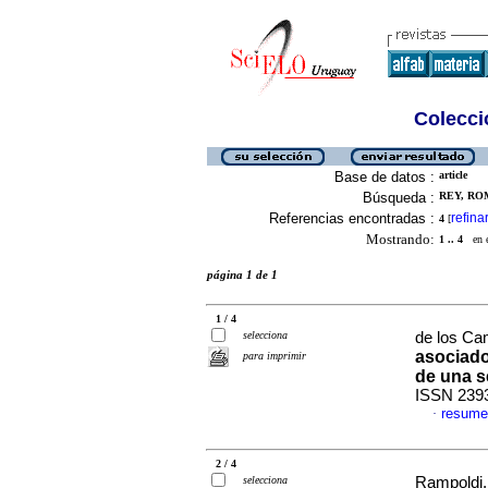
Colecció
Base de datos :
article
Búsqueda :
REY, ROM
Referencias encontradas :
refina
4
[
Mostrando:
1 .. 4
en el
página 1 de 1
1 / 4
selecciona
de los Ca
asociado
para imprimir
de una s
ISSN 239
resume
·
2 / 4
selecciona
Rampoldi, 