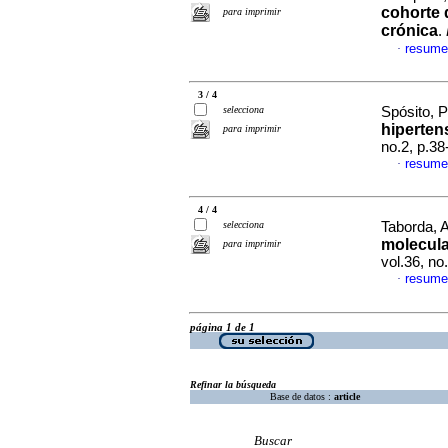
cohorte 
para imprimir
crónica
.
resume
·
3 / 4
selecciona
Spósito, P
hipertens
para imprimir
no.2, p.3
resume
·
4 / 4
selecciona
Taborda, A
molecula
para imprimir
vol.36, n
resume
·
página 1 de 1
Refinar la búsqueda
Base de datos :
article
Buscar