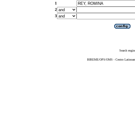
1
2
3
Search engin
BIREME/OPS/OMS - Centro Latinoameri