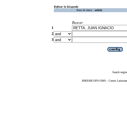
Refinar la búsqueda
Base de datos :
article
Buscar
1
2
3
Search engin
BIREME/OPS/OMS - Centro Latinoameri