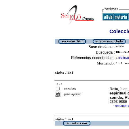
Colecció
Base de datos :
article
Búsqueda :
RETTA, J
Referencias encontradas :
refina
1
[
Mostrando:
1 .. 1
en el
página 1 de 1
1 / 1
selecciona
Retta, Juan 
espiritual
para imprimir
sonido.
.
Re
2393-6886
resumen 
·
página 1 de 1