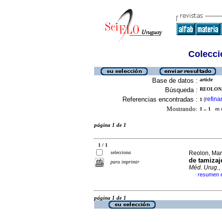
Colecció
Base de datos :
article
Búsqueda :
REOLON, 
Referencias encontradas :
refina
1
[
Mostrando:
1 .. 1
en el
página 1 de 1
1 / 1
selecciona
Reolon, Marí
de tamizaj
para imprimir
Méd. Urug.
,
resumen 
·
página 1 de 1