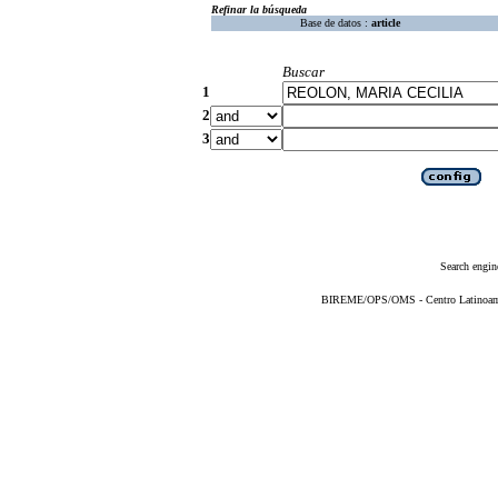
Refinar la búsqueda
Base de datos :
article
Buscar
1
2
3
Search engin
BIREME/OPS/OMS - Centro Latinoameri