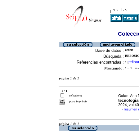
Colecció
Base de datos :
article
Búsqueda :
REBOSIO
Referencias encontradas :
refina
1
[
Mostrando:
1 .. 1
en el
página 1 de 1
1 / 1
selecciona
Galán, Ana P
tecnología
para imprimir
2024, vol.4
resumen 
·
página 1 de 1