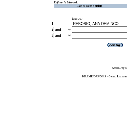
Refinar la búsqueda
Base de datos :
article
Buscar
1
2
3
Search engin
BIREME/OPS/OMS - Centro Latinoameri