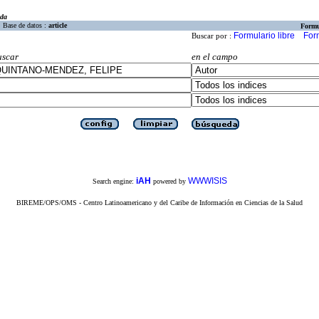
eda
Base de datos :
article
Formu
Formulario libre
For
Buscar por :
uscar
en el campo
iAH
WWWISIS
Search engine:
powered by
BIREME/OPS/OMS - Centro Latinoamericano y del Caribe de Información en Ciencias de la Salud