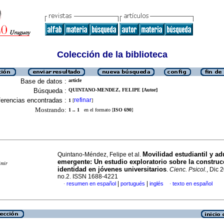
Colección de la biblioteca
Base de datos :
article
Búsqueda :
QUINTANO-MENDEZ, FELIPE [Autor]
erencias encontradas :
refinar
1
[
]
Mostrando:
1 .. 1
en el formato [
ISO 690
]
Movilidad estudiantil y ad
Quintano-Méndez, Felipe et al.
emergente: Un estudio exploratorio sobre la construc
imir
identidad en jóvenes universitarios
.
Cienc. Psicol.
, Dic 
no.2. ISSN 1688-4221
|
|
resumen en español
portugués
inglés
texto en español
·
·