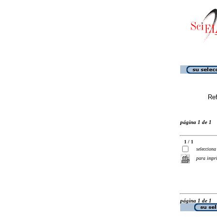
Ref
página 1 de 1
1 / 1
selecciona
para impr
página 1 de 1