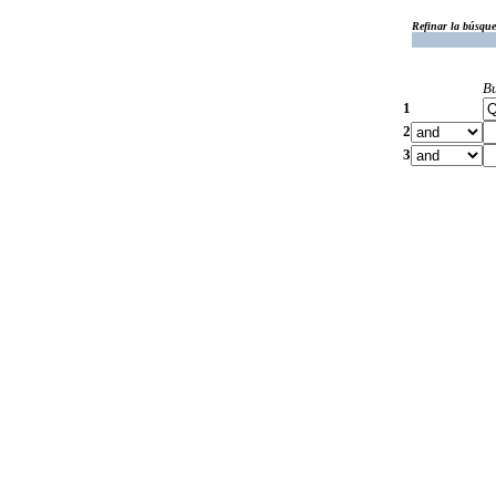
Refinar la búsqu
B
1
2
3