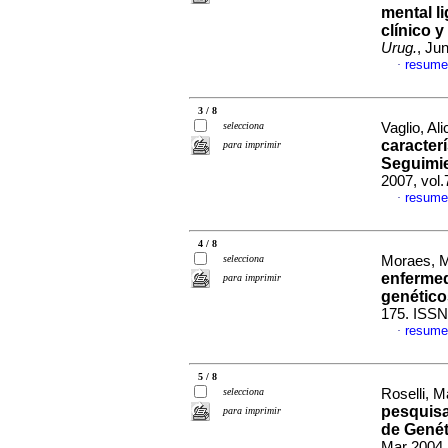
mental l
clínico 
Urug.
, Ju
resume
·
3 / 8
selecciona
Vaglio, Ali
caracterí
para imprimir
Seguimi
2007, vol
resume
·
4 / 8
selecciona
Moraes, M
enfermed
para imprimir
genético
175. ISSN
resume
·
5 / 8
selecciona
Roselli, M
pesquisa
para imprimir
de Genét
Mar 2004,