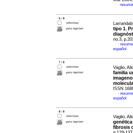
resume
·
6 / 8
selecciona
Larrandabu
tipo 1. 
para imprimir
diagnóst
no.3, p.2
resume
·
español
7 / 8
selecciona
Vaglio, Ali
familia u
para imprimir
imagenol
molecula
ISSN 168
resume
·
español
8 / 8
selecciona
Vaglio, Ali
genética
para imprimir
fibrosis 
p.129-137