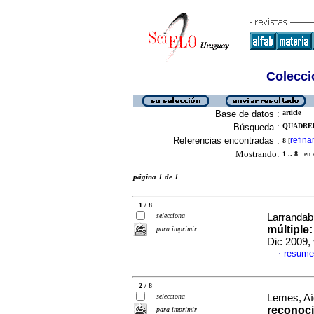
Colecció
Base de datos :
article
Búsqueda :
QUADREL
Referencias encontradas :
refina
8
[
Mostrando:
1 .. 8
en el
página 1 de 1
1 / 8
selecciona
Larrandabu
múltiple:
para imprimir
Dic 2009,
resume
·
2 / 8
selecciona
Lemes, Aí
reconoci
para imprimir