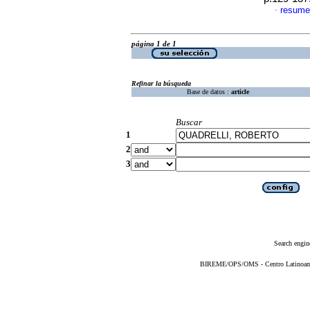
resume
·
página 1 de 1
Refinar la búsqueda
Base de datos :
article
Buscar
1
2
3
Search engin
BIREME/OPS/OMS - Centro Latinoameri