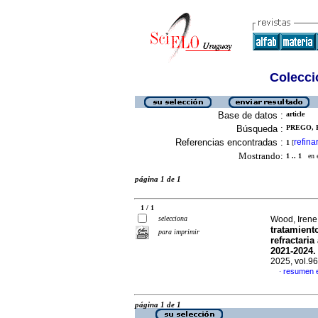
Colecció
Base de datos :
article
Búsqueda :
PREGO, F
Referencias encontradas :
refina
1
[
Mostrando:
1 .. 1
en el
página 1 de 1
1 / 1
selecciona
Wood, Irene 
tratamient
para imprimir
refractaria
2021-2024. 
2025, vol.9
resumen 
·
página 1 de 1