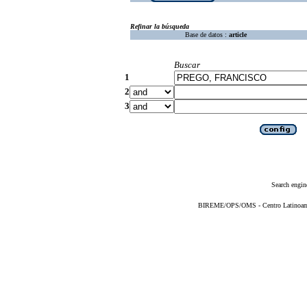
Refinar la búsqueda
Base de datos :
article
Buscar
1
2
3
Search engin
BIREME/OPS/OMS - Centro Latinoameri