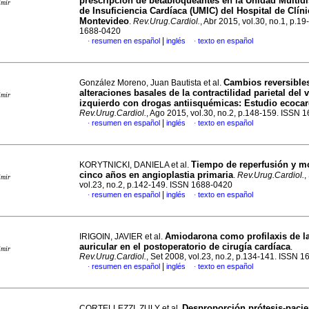
prescripción de betabloqueantes en la Unidad Multidi
imir
de Insuficiencia Cardíaca (UMIC) del Hospital de Clín
Montevideo
.
Rev.Urug.Cardiol.
, Abr 2015, vol.30, no.1, p.1
1688-0420
|
resumen en español
inglés
texto en español
·
·
Cambios reversible
González Moreno, Juan Bautista et al.
alteraciones basales de la contractilidad parietal del 
imir
izquierdo con drogas antiisquémicas
:
Estudio ecocar
Rev.Urug.Cardiol.
, Ago 2015, vol.30, no.2, p.148-159. ISSN 
|
resumen en español
inglés
texto en español
·
·
Tiempo de reperfusión y mo
KORYTNICKI, DANIELA et al.
cinco años en angioplastia primaria
.
Rev.Urug.Cardiol.
,
imir
vol.23, no.2, p.142-149. ISSN 1688-0420
|
resumen en español
inglés
texto en español
·
·
Amiodarona como profilaxis de la 
IRIGOIN, JAVIER et al.
auricular en el postoperatorio de cirugía cardíaca
.
imir
Rev.Urug.Cardiol.
, Set 2008, vol.23, no.2, p.134-141. ISSN 
|
resumen en español
inglés
texto en español
·
·
Desproporción prótesis-pacie
CORTELLEZZI, ZULY et al.