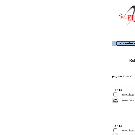
Ref
página 1 de 2
1 / 13
selecciona
para impr
2 / 13
selecciona