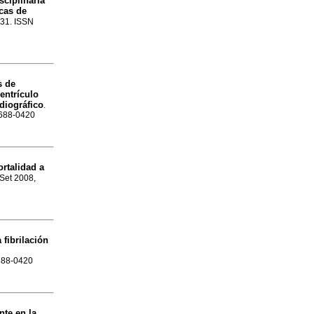
sciplinaria
icas de
9-31. ISSN
s de
ventrículo
diográfico
.
1688-0420
rtalidad a
 Set 2008,
fibrilación
1688-0420
nte en la