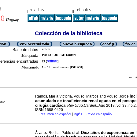
Colección de la biblioteca
Base de datos :
article
Búsqueda :
POUSO, JORGE [Autor]
erencias encontradas :
refinar
13
[
]
Mostrando:
1 .. 10
en el formato [
ISO 690
]
va a
Inc
Ramos, María Victoria, Pouso, Marcos and Pouso, Jorge
acumulada de insuficiencia renal aguda en el posope
imir
cirugía cardíaca
.
Rev.Urug.Cardiol.
, Ago 2018, vol.33, no.2,
ISSN 1688-0420
|
resumen en español
inglés
texto en español
·
·
Diez años de experiencia en l
Álvarez Rocha, Pablo et al.