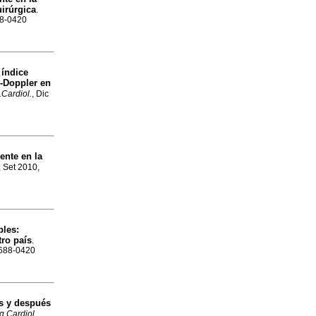
uirúrgica
.
88-0420
 índice
o-Doppler en
Cardiol.
, Dic
ente en la
, Set 2010,
bles:
tro país
.
1688-0420
es y después
g.Cardiol.
,