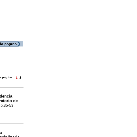
 la página
idencia
ratorio de
 p.35-53.
a