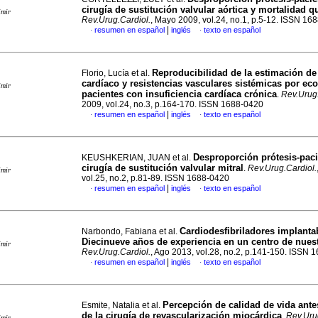
cirugía de sustitución valvular aórtica y mortalidad q
imir
Rev.Urug.Cardiol.
, Mayo 2009, vol.24, no.1, p.5-12. ISSN 16
|
resumen en español
inglés
texto en español
·
·
Reproducibilidad de la estimación de
Florio, Lucía et al.
cardíaco y resistencias vasculares sistémicas por ec
imir
pacientes con insuficiencia cardíaca crónica
.
Rev.Urug.
2009, vol.24, no.3, p.164-170. ISSN 1688-0420
|
resumen en español
inglés
texto en español
·
·
Desproporción prótesis-paci
KEUSHKERIAN, JUAN et al.
cirugía de sustitución valvular mitral
.
Rev.Urug.Cardiol.
imir
vol.25, no.2, p.81-89. ISSN 1688-0420
|
resumen en español
inglés
texto en español
·
·
Cardiodesfibriladores implanta
Narbondo, Fabiana et al.
Diecinueve años de experiencia en un centro de nues
imir
Rev.Urug.Cardiol.
, Ago 2013, vol.28, no.2, p.141-150. ISSN 
|
resumen en español
inglés
texto en español
·
·
Percepción de calidad de vida ant
Esmite, Natalia et al.
de la cirugía de revascularización miocárdica
.
Rev.Uru
imir