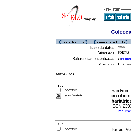
Colecció
Base de datos :
article
Búsqueda :
PORTAS, 
Referencias encontradas :
refina
2
[
Mostrando:
1 .. 2
en el
página 1 de 1
1 / 2
selecciona
San Román
en obeso
para imprimir
bariátric
ISSN 239
resume
·
2 / 2
selecciona
Torres, Ve