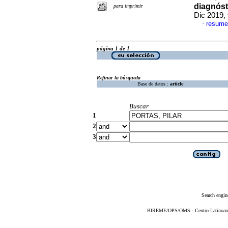
diagnóst
para imprimir
Dic 2019,
resume
·
página 1 de 1
Refinar la búsqueda
Base de datos :
article
Buscar
1
2
3
Search engin
BIREME/OPS/OMS - Centro Latinoameri