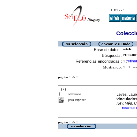
Colecció
Base de datos :
article
Búsqueda :
PORCIRES
Referencias encontradas :
refina
1
[
Mostrando:
1 .. 1
en el
página 1 de 1
1 / 1
selecciona
Leyes, Laur
vinculados
para imprimir
Rev. Méd. U
resumen 
·
página 1 de 1