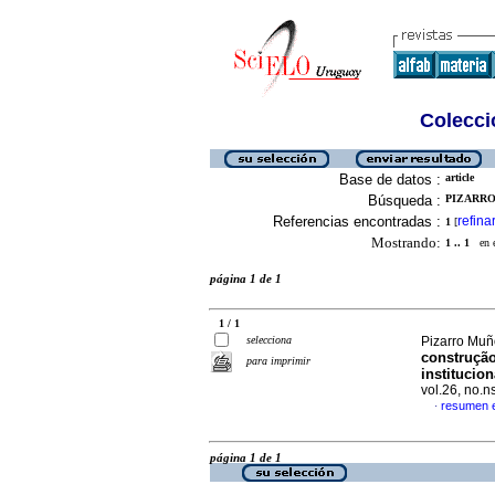
Colecció
Base de datos :
article
Búsqueda :
PIZARRO 
Referencias encontradas :
refina
1
[
Mostrando:
1 .. 1
en el
página 1 de 1
1 / 1
selecciona
Pizarro Muño
construção
para imprimir
institucio
vol.26, no.
resumen 
·
página 1 de 1