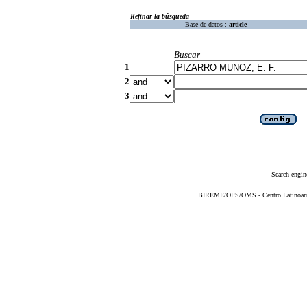
Refinar la búsqueda
Base de datos :
article
Buscar
1
2
3
Search engin
BIREME/OPS/OMS - Centro Latinoameri