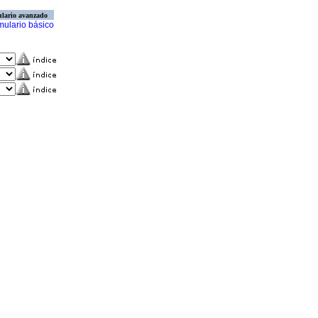
lario avanzado
mulario básico