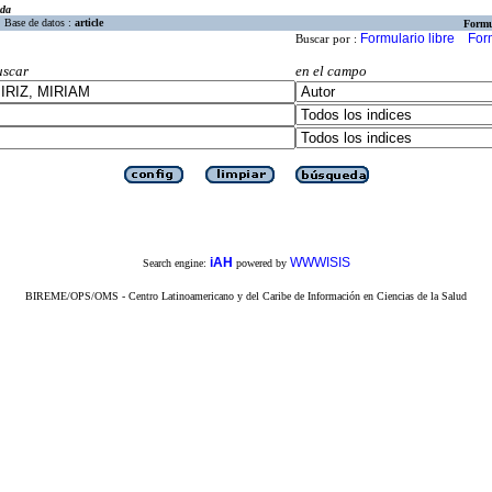
eda
Base de datos :
article
Formu
Formulario libre
For
Buscar por :
uscar
en el campo
iAH
WWWISIS
Search engine:
powered by
BIREME/OPS/OMS - Centro Latinoamericano y del Caribe de Información en Ciencias de la Salud