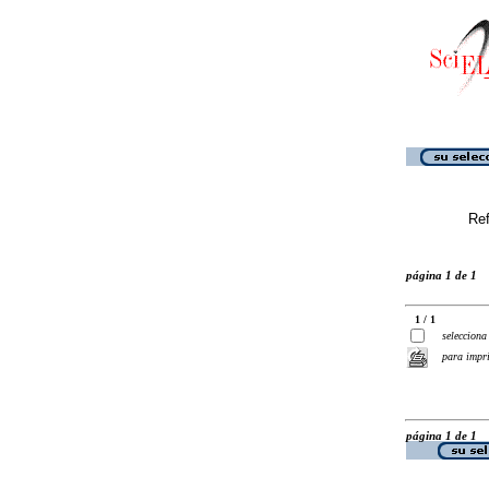
Ref
página 1 de 1
1 / 1
selecciona
para impr
página 1 de 1