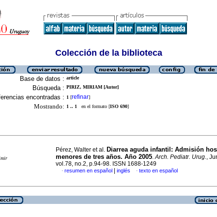
Colección de la biblioteca
Base de datos :
article
Búsqueda :
PIRIZ, MIRIAM [Autor]
erencias encontradas :
refinar
1
[
]
Mostrando:
1 .. 1
en el formato [
ISO 690
]
Diarrea aguda infantil: Admisión hos
Pérez, Walter et al.
menores de tres años. Año 2005
.
Arch. Pediatr. Urug.
, Ju
imir
vol.78, no.2, p.94-98. ISSN 1688-1249
|
resumen en español
inglés
texto en español
·
·