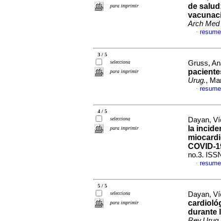
de salud
para imprimir
vacunaci
Arch Med 
resume
·
3 / 5
selecciona
Gruss, Ana
paciente
para imprimir
Urug.
, Ma
resume
·
4 / 5
selecciona
Dayan, Víc
la incid
para imprimir
miocardi
COVID-1
no.3. ISS
resume
·
5 / 5
selecciona
Dayan, Víc
cardioló
para imprimir
durante 
Rev.Urug.