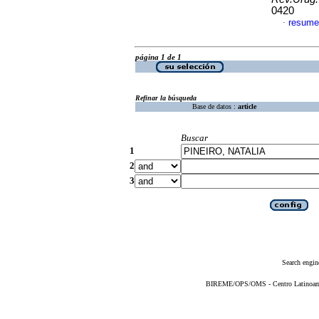
0420
resume
·
página 1 de 1
Refinar la búsqueda
Base de datos :
article
Buscar
1
2
3
Search engin
BIREME/OPS/OMS - Centro Latinoameri