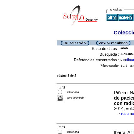
Colecció
Base de datos :
article
Búsqueda :
PINEIRO,
Referencias encontradas :
refina
5
[
Mostrando:
1 .. 5
en el
página 1 de 1
1 / 5
selecciona
Piñeiro, Na
de pacie
para imprimir
con radi
2014, vol
resume
·
2 / 5
selecciona
Ibarra, Alf