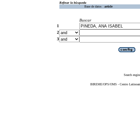
Refinar la búsqueda
Base de datos :
article
Buscar
1
2
3
Search engin
BIREME/OPS/OMS - Centro Latinoameri