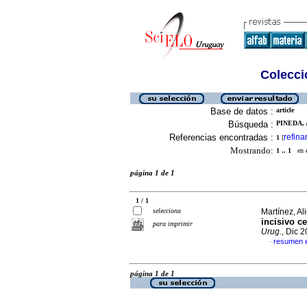
Colecció
Base de datos :
article
Búsqueda :
PINEDA, 
Referencias encontradas :
refina
1
[
Mostrando:
1 .. 1
en el
página 1 de 1
1 / 1
selecciona
Martínez, Al
incisivo c
para imprimir
Urug.
, Dic 
resumen 
·
página 1 de 1