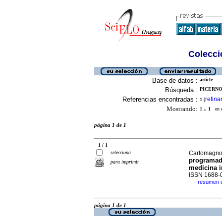
Colecció
Base de datos :
article
Búsqueda :
PICERNO,
Referencias encontradas :
refina
1
[
Mostrando:
1 .. 1
en el
página 1 de 1
1 / 1
selecciona
Carlomagno,
programado
para imprimir
medicina i
ISSN 1688-
resumen 
·
página 1 de 1