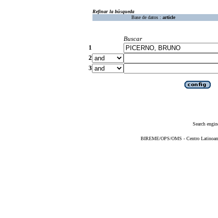
Refinar la búsqueda
Base de datos :
article
Buscar
1
2
3
Search engin
BIREME/OPS/OMS - Centro Latinoameri