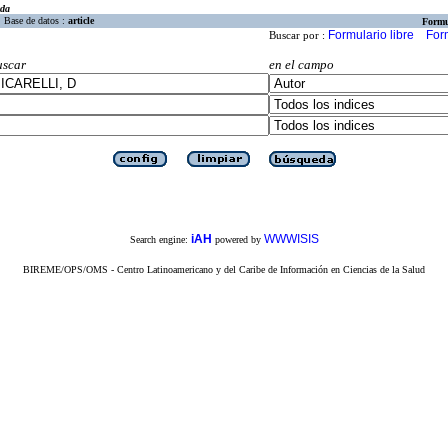
eda
Base de datos :
article
Formu
Formulario libre
For
Buscar por :
uscar
en el campo
iAH
WWWISIS
Search engine:
powered by
BIREME/OPS/OMS - Centro Latinoamericano y del Caribe de Información en Ciencias de la Salud