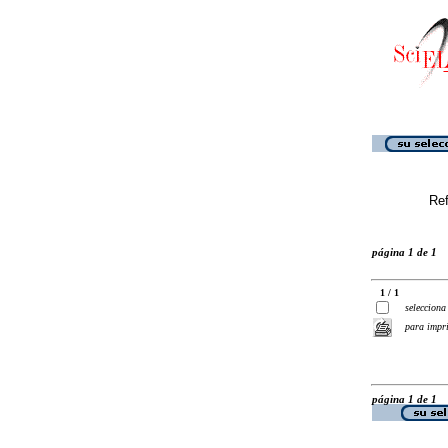
Ref
página 1 de 1
1 / 1
selecciona
para impr
página 1 de 1