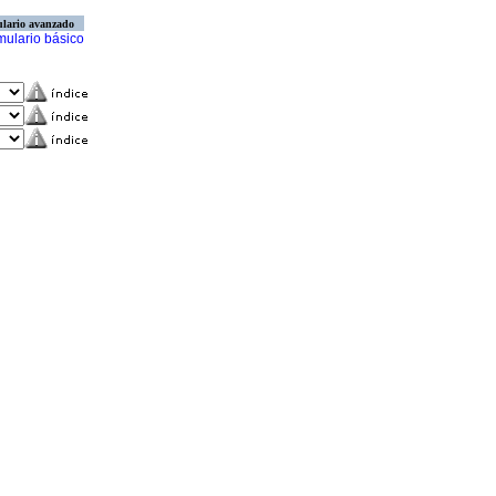
lario avanzado
mulario básico