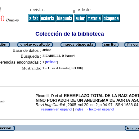
Colección de la biblioteca
Base de datos :
article
Búsqueda :
PICARELLI, D [Autor]
erencias encontradas :
refinar
1
[
]
Mostrando:
1 .. 1
en el formato [
ISO 690
]
REEMPLAZO TOTAL DE LA RAIZ AORT
Picarelli, D et al.
NIÑO PORTADOR DE UN ANEURISMA DE AORTA AS
imir
Rev.Urug.Cardiol.
, 2005, vol.20, no.2, p.94-97. ISSN 1688-0
|
resumen en español
inglés
texto en español
·
·