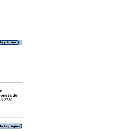
 e
ponesa de
SSN 2730-