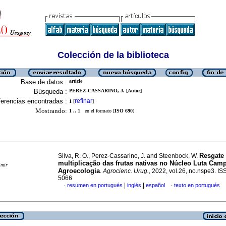
Colección de la biblioteca
Base de datos :
article
Búsqueda :
PEREZ-CASSARINO, J. [Autor]
erencias encontradas :
refinar
1
[
]
Mostrando:
1 .. 1
en el formato [
ISO 690
]
Resgate
Silva, R. O., Perez-Cassarino, J. and Steenbock, W.
multiplicação das frutas nativas no Núcleo Luta Cam
imir
Agroecologia
.
Agrocienc. Urug.
, 2022, vol.26, no.nspe3. I
5066
|
|
resumen en portugués
inglés
español
texto en portugués
·
·