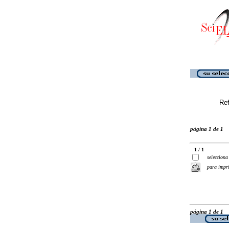
Ref
página 1 de 1
1 / 1
selecciona
para impr
página 1 de 1