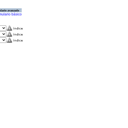
lario avanzado
mulario básico