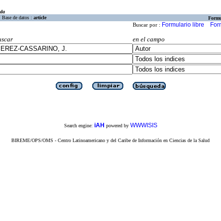
eda
Base de datos :
article
Formu
Formulario libre
For
Buscar por :
uscar
en el campo
iAH
WWWISIS
Search engine:
powered by
BIREME/OPS/OMS - Centro Latinoamericano y del Caribe de Información en Ciencias de la Salud