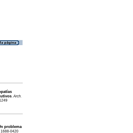
opatías
utivos
.
Arch.
-1249
 Un problema
SN 1688-0420