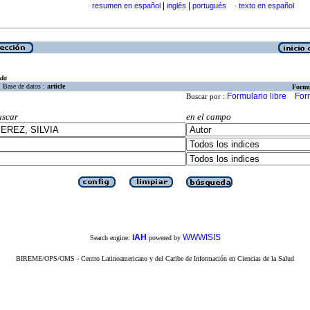
|
|
resumen en español
inglés
portugués
texto en español
·
·
eda
Base de datos :
article
Formu
Formulario libre
For
Buscar por :
uscar
en el campo
iAH
WWWISIS
Search engine:
powered by
BIREME/OPS/OMS - Centro Latinoamericano y del Caribe de Información en Ciencias de la Salud