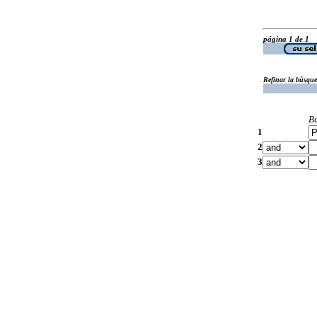
página 1 de 1
Refinar la búsqu
B
1
2
3