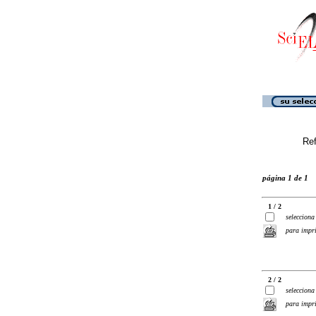
Ref
página 1 de 1
1 / 2
selecciona
para impr
2 / 2
selecciona
para impr