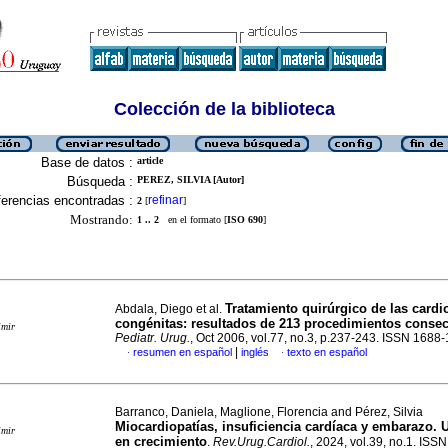
Colección de la biblioteca
Base de datos :
article
Búsqueda :
PEREZ, SILVIA [Autor]
erencias encontradas :
refinar
2
[
]
Mostrando:
1 .. 2
en el formato [
ISO 690
]
Tratamiento quirúrgico de las cardi
Abdala, Diego et al.
congénitas: resultados de 213 procedimientos consec
imir
Pediatr. Urug.
, Oct 2006, vol.77, no.3, p.237-243. ISSN 1688
|
resumen en español
inglés
texto en español
·
·
Barranco, Daniela, Maglione, Florencia and Pérez, Silvia
Miocardiopatías, insuficiencia cardíaca y embarazo.
imir
en crecimiento
.
Rev.Urug.Cardiol.
, 2024, vol.39, no.1. IS