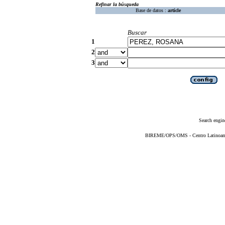
Refinar la búsqueda
Base de datos :
article
Buscar
1
2
3
Search engin
BIREME/OPS/OMS - Centro Latinoameri