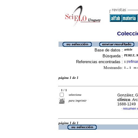
Colecció
Base de datos :
article
Búsqueda :
PEREZ, R
Referencias encontradas :
refina
1
[
Mostrando:
1 .. 1
en el
página 1 de 1
1 / 1
selecciona
González, Ga
clínico
.
Arc
para imprimir
1688-1249
resumen 
·
página 1 de 1