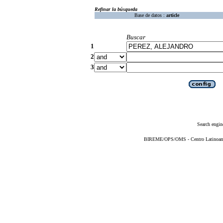
Refinar la búsqueda
Base de datos :
article
Buscar
1
2
3
Search engin
BIREME/OPS/OMS - Centro Latinoameri