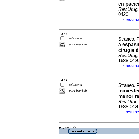
en pacie
Rev.Urug.
0420
resume
·
3 / 4
selecciona
Straneo, P
a espasm
para imprimir
cirugía 
Rev.Urug.
1688-042
resume
·
4 / 4
selecciona
Straneo, P
minieste
para imprimir
menor re
Rev.Urug.
1688-042
resume
·
página 1 de 1