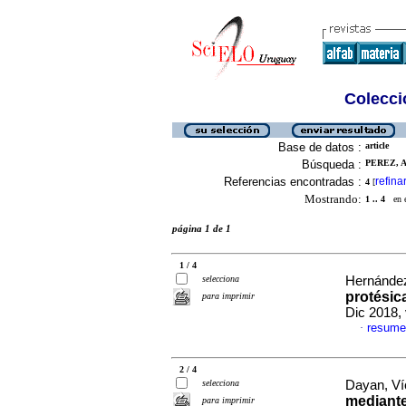
Colecció
Base de datos :
article
Búsqueda :
PEREZ, A
Referencias encontradas :
refina
4
[
Mostrando:
1 .. 4
en el
página 1 de 1
1 / 4
selecciona
Hernández
protésic
para imprimir
Dic 2018,
resume
·
2 / 4
selecciona
Dayan, Víc
mediante
para imprimir