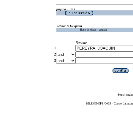
página 1 de 1
Refinar la búsqueda
Base de datos :
article
Buscar
1
2
3
Search engin
BIREME/OPS/OMS - Centro Latinoameri