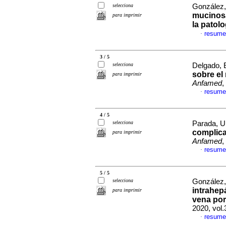
selecciona
González, 
mucinosa
para imprimir
la patolo
resume
·
3 / 5
selecciona
Delgado, 
sobre el 
para imprimir
Anfamed
,
resume
·
4 / 5
selecciona
Parada, Ul
complica
para imprimir
Anfamed
,
resume
·
5 / 5
selecciona
González, 
intrahep
para imprimir
vena por
2020, vol
resume
·