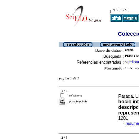
Colecció
Base de datos :
article
Búsqueda :
PEREYRA,
Referencias encontradas :
refina
5
[
Mostrando:
1 .. 5
en el
página 1 de 1
1 / 5
selecciona
Parada, Ul
bocio in
para imprimir
descripc
represen
1281
resume
·
2 / 5