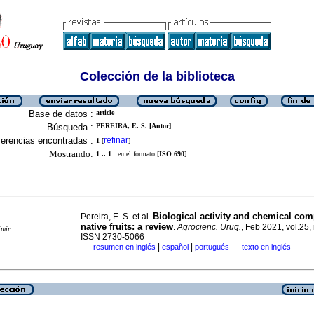
Colección de la biblioteca
Base de datos :
article
Búsqueda :
PEREIRA, E. S. [Autor]
erencias encontradas :
refinar
1
[
]
Mostrando:
1 .. 1
en el formato [
ISO 690
]
Biological activity and chemical com
Pereira, E. S. et al.
native fruits: a review
.
Agrocienc. Urug.
, Feb 2021, vol.25,
imir
ISSN 2730-5066
|
|
resumen en inglés
español
portugués
texto en inglés
·
·