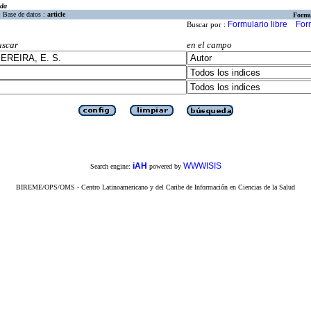
eda
Base de datos :
article
Formu
Formulario libre
For
Buscar por :
uscar
en el campo
iAH
WWWISIS
Search engine:
powered by
BIREME/OPS/OMS - Centro Latinoamericano y del Caribe de Información en Ciencias de la Salud