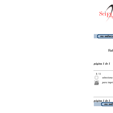
Ref
página 1 de 1
1 / 1
selecciona
para impr
página 1 de 1