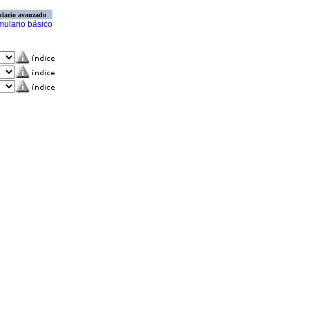
lario avanzado
mulario básico