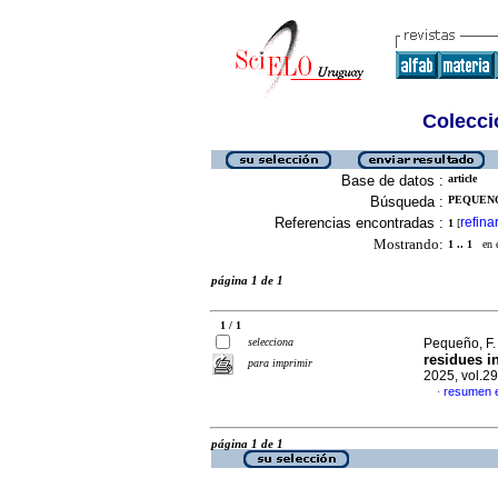
Colecció
Base de datos :
article
Búsqueda :
PEQUENO,
Referencias encontradas :
refina
1
[
Mostrando:
1 .. 1
en el
página 1 de 1
1 / 1
selecciona
Pequeño, F. 
residues i
para imprimir
2025, vol.2
resumen e
·
página 1 de 1