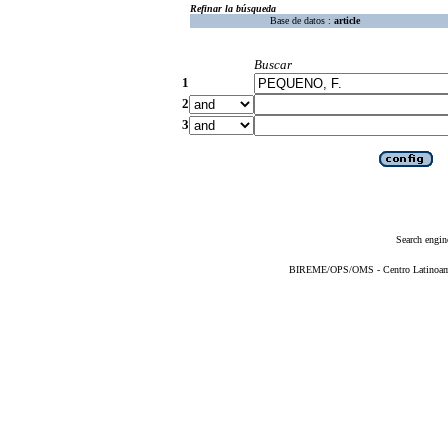
Refinar la búsqueda
Base de datos :
article
Buscar
1
2
3
Search engin
BIREME/OPS/OMS - Centro Latinoameri