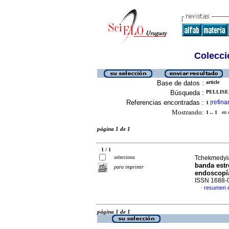
Colecció
Base de datos :
article
Búsqueda :
PELLISE,
Referencias encontradas :
refina
1
[
Mostrando:
1 .. 1
en el
página 1 de 1
1 / 1
selecciona
Tchekmedyia
banda estr
para imprimir
endoscopía
ISSN 1688-
resumen 
·
página 1 de 1