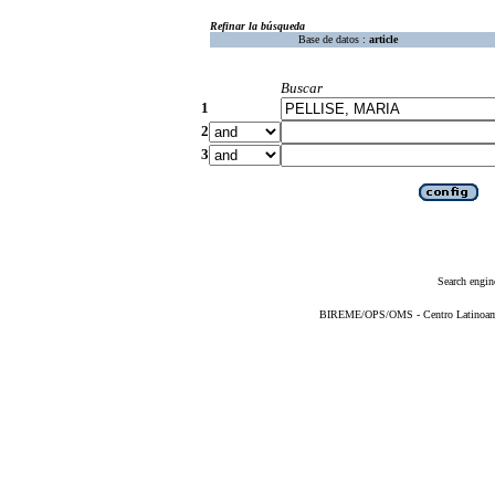
Refinar la búsqueda
Base de datos :
article
Buscar
1
2
3
Search engin
BIREME/OPS/OMS - Centro Latinoameri