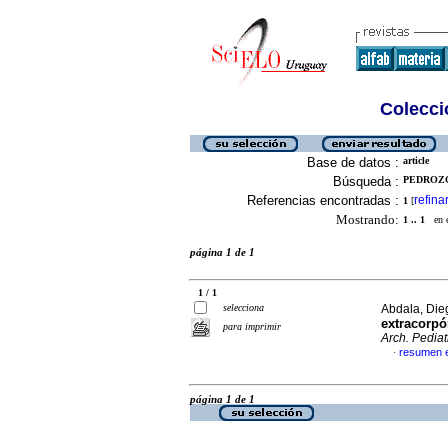
Colecció
Base de datos :
article
Búsqueda :
PEDROZO,
Referencias encontradas :
refina
1
[
Mostrando:
1 .. 1
en el
página 1 de 1
1 / 1
selecciona
Abdala, Dieg
extracorpó
para imprimir
Arch. Pediat
resumen 
·
página 1 de 1