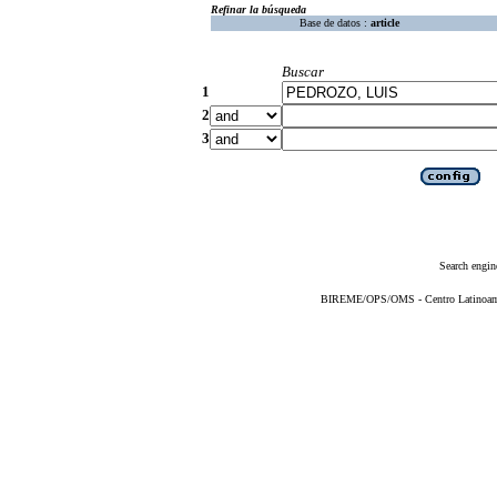
Refinar la búsqueda
Base de datos :
article
Buscar
1
2
3
Search engin
BIREME/OPS/OMS - Centro Latinoameri