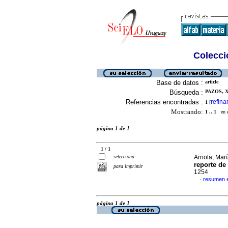
Colecció
Base de datos :
article
Búsqueda :
PAZOS, X
Referencias encontradas :
refina
1
[
Mostrando:
1 .. 1
en el
página 1 de 1
1 / 1
selecciona
Arriola, Mar
reporte de
para imprimir
1254
resumen 
·
página 1 de 1