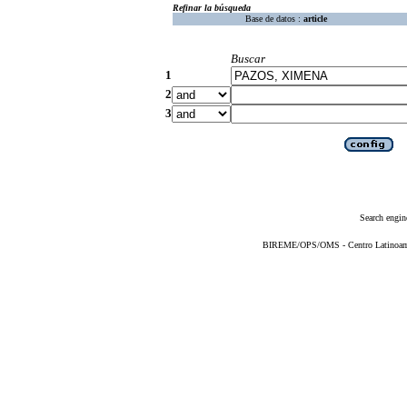
Refinar la búsqueda
Base de datos :
article
Buscar
1
2
3
Search engin
BIREME/OPS/OMS - Centro Latinoameri