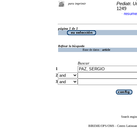
Pediatr. U
para imprimir
1249
resume
·
página 1 de 1
Refinar la búsqueda
Base de datos :
article
Buscar
1
2
3
Search engin
BIREME/OPS/OMS - Centro Latinoameri