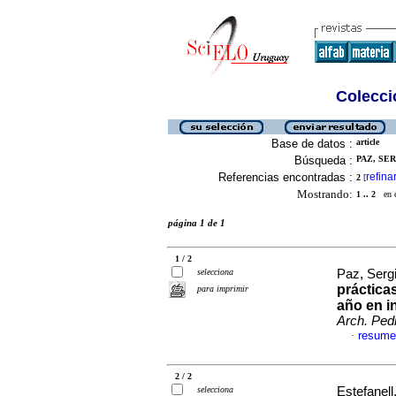
Colecció
Base de datos :
article
Búsqueda :
PAZ, SER
Referencias encontradas :
refina
2
[
Mostrando:
1 .. 2
en el
página 1 de 1
1 / 2
selecciona
Paz, Sergi
práctica
para imprimir
año en i
Arch. Pedi
resume
·
2 / 2
selecciona
Estefanell,