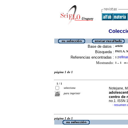
Colecció
Base de datos :
article
Búsqueda :
PAULA, M
Referencias encontradas :
refina
1
[
Mostrando:
1 .. 1
en el
página 1 de 1
1 / 1
selecciona
Notejane, Ma
adolescent
para imprimir
centro de 
no.1. ISSN 
resumen 
·
página 1 de 1