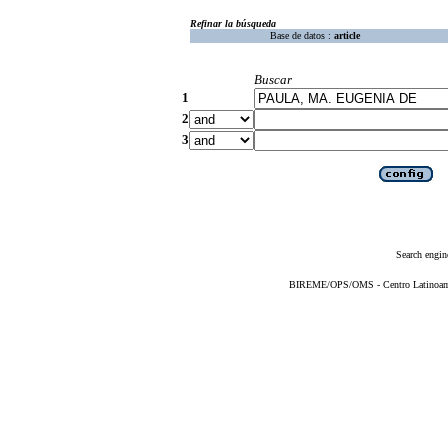
Refinar la búsqueda
Base de datos :
article
Buscar
1
2
3
Search engin
BIREME/OPS/OMS - Centro Latinoameri