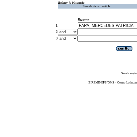
Refinar la búsqueda
Base de datos :
article
Buscar
1
2
3
Search engin
BIREME/OPS/OMS - Centro Latinoameri