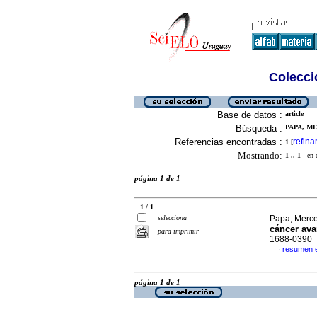
Colecció
Base de datos :
article
Búsqueda :
PAPA, ME
Referencias encontradas :
refina
1
[
Mostrando:
1 .. 1
en el
página 1 de 1
1 / 1
selecciona
Papa, Merce
cáncer av
para imprimir
1688-0390
resumen 
·
página 1 de 1