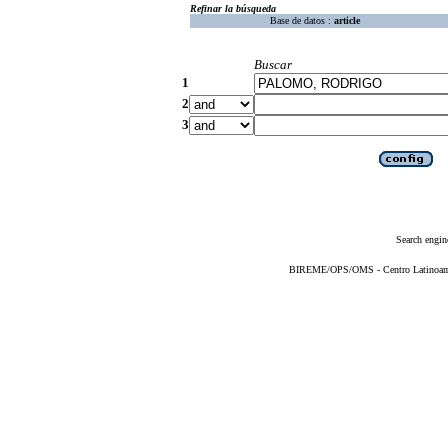
Refinar la búsqueda
Base de datos :
article
Buscar
1
2
3
Search engin
BIREME/OPS/OMS - Centro Latinoameri