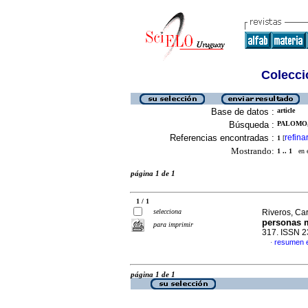
Colecció
Base de datos :
article
Búsqueda :
PALOMO,
Referencias encontradas :
refina
1
[
Mostrando:
1 .. 1
en el
página 1 de 1
1 / 1
selecciona
Riveros, Ca
personas 
para imprimir
317. ISSN 
resumen 
·
página 1 de 1