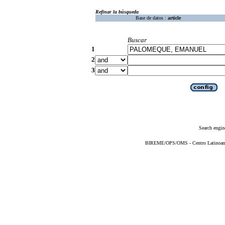
Refinar la búsqueda
Base de datos :
article
Buscar
1
2
3
Search engin
BIREME/OPS/OMS - Centro Latinoameri