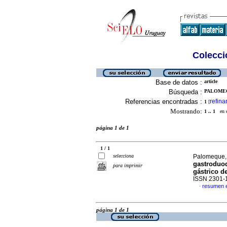
Colecció
Base de datos :
article
Búsqueda :
PALOMEQ
Referencias encontradas :
refina
1
[
Mostrando:
1 .. 1
en el
página 1 de 1
1 / 1
selecciona
Palomeque, 
gastroduod
para imprimir
gástrico de
ISSN 2301-
resumen 
·
página 1 de 1