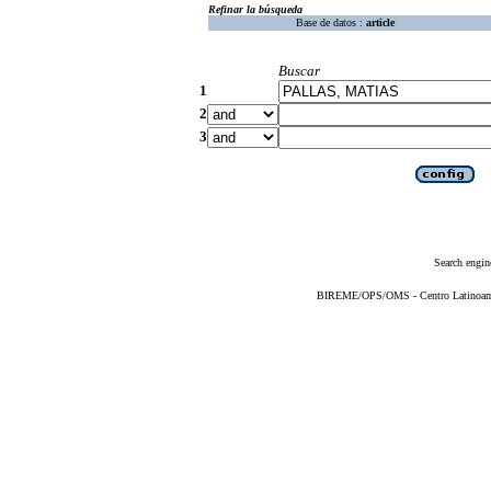
Refinar la búsqueda
Base de datos :
article
Buscar
1
2
3
Search engin
BIREME/OPS/OMS - Centro Latinoameri