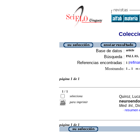
Colecció
Base de datos :
article
Búsqueda :
PALLAS, 
Referencias encontradas :
refina
1
[
Mostrando:
1 .. 1
en el
página 1 de 1
1 / 1
selecciona
Quiroz, Luca
neuroendoc
para imprimir
Med. Int.
, D
resumen 
·
página 1 de 1