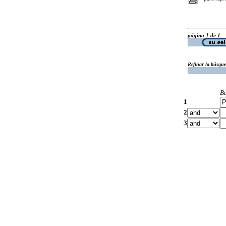
página 1 de 1
Refinar la búsqu
B
1
2
3