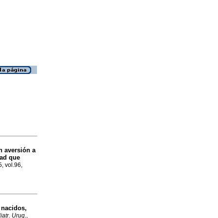
n aversión a
dad que
5, vol.96,
 nacidos,
iatr. Urug.
,