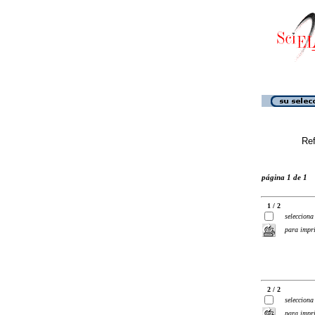
Ref
página 1 de 1
1 / 2
selecciona
para impr
2 / 2
selecciona
para impr