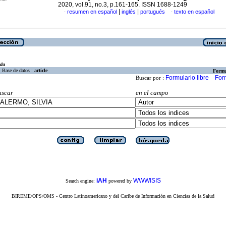
2020, vol.91, no.3, p.161-165. ISSN 1688-1249
|
|
resumen en español
inglés
portugués
texto en español
·
·
eda
Base de datos :
article
Formu
Formulario libre
For
Buscar por :
uscar
en el campo
iAH
WWWISIS
Search engine:
powered by
BIREME/OPS/OMS - Centro Latinoamericano y del Caribe de Información en Ciencias de la Salud